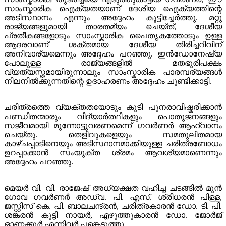
സാംസ്കാരിക ഐക്യതയാണ് ദേശീയ ഐക്യത്തിന്റെ
അടിസ്ഥാനം എന്നും അദ്ദേഹം കൂട്ടിച്ചേർത്തു. മറ്റു
രാജ്യങ്ങളുമായി താരതമ്യം ചെയ്ത്, ദേശീയ
പ്രതീകങ്ങളോടും സാംസ്കാരിക പൈതൃകത്തോടും ഉള്ള
ആദരവാണ് ശക്തമായ ദേശീയ തിരിച്ചറിവിന്
അനിവാര്യമെന്നും അദ്ദേഹം പറഞ്ഞു. ഇൻഡോനേഷ്യ
പോലുള്ള രാജ്യങ്ങളിൽ മതഭൂരിപക്ഷം
വ്യത്യസ്തമായിരുന്നാലും സാംസ്കാരിക പാരമ്പര്യങ്ങൾ
നിലനിൽക്കുന്നതിന്റെ ഉദാഹരണം അദ്ദേഹം ചൂണ്ടിക്കാട്ടി.
ചരിത്രത്തെ വ്യക്തതയോടും കൂടി പുനരാവിഷ്കരിക്കാൻ
പണ്ഡിതന്മാരും വിദ്യാർത്ഥികളും പൊതുജനങ്ങളും
സജീവമായി മുന്നോട്ടുവരണമെന്ന് ഗവർണർ ആഹ്വാനം
ചെയ്തു. തെളിവുകളെയും സമതുലിതമായ
കാഴ്ചപ്പാടിനെയും അടിസ്ഥാനമാക്കിയുള്ള ചരിത്രബോധം
ഉറപ്പാക്കാൻ സംയുക്ത ശ്രമം ആവശ്യമാണെന്നും
അദ്ദേഹം പറഞ്ഞു.
മെയർ വി. വി. രാജേഷ് അധ്യക്ഷത വഹിച്ച ചടങ്ങിൽ മുൻ
ഗോവ ഗവർണർ അഡ്വ. പി. എസ്. ശ്രീധരൻ പിള്ള,
ജസ്റ്റിസ് കെ. പി. ബാലചന്ദ്രൻ, ചരിത്രകാരൻ ഡോ. ടി. പി.
ശങ്കരൻ കുട്ടി നായർ, എഴുത്തുകാരൻ ഡോ. ജോർജ്
ഓണക്കൂർ എന്നിവർ പങ്കെടുത്തു.