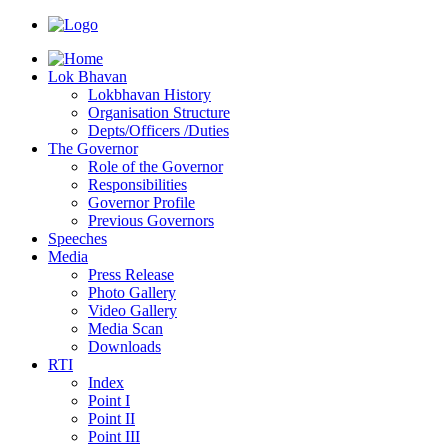
Lok Bhavan
Lokbhavan History
Organisation Structure
Depts/Officers /Duties
The Governor
Role of the Governor
Responsibilities
Governor Profile
Previous Governors
Speeches
Mediа
Press Release
Photo Gallery
Video Gallery
Media Scan
Downloads
RTI
Index
Point I
Point II
Point III