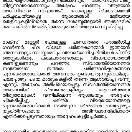
കാലഘട്ടത്തിലൊതുങ്ങുന്നില്ലെന്നും, അതിനുമുമ്പേക്കു
നീളുന്നവയാണെന്നും അദ്ദേഹം പറഞ്ഞു. "ആര്യൻ
അധിനിവേശ സിദ്ധാന്തം" പോലുള്ള വ്യാപകമായി
ചര്‍ച്ചചെയ്യപ്പെട്ട ആശയങ്ങൾ മതിയായ
തെളിവുകളില്ലാതെ തന്നെ ദശാബ്ദങ്ങളായി അക്കാദമിക്
മേഖലയിൽ പ്രചരിപ്പിക്കപ്പെട്ടതായി അദ്ദേഹം സൂചിപ്പിച്ചു.
മാക്സ് മുള്ളർ പോലുള്ള പണ്ഡിതരെ പരാമർശിച്ച
ഗവർണർ, ചില വിദേശ ചരിത്രകാരന്മാർ ഇന്ത്യൻ
ഗ്രന്ഥങ്ങളും സംസ്കാരവും വ്യാഖ്യാനിച്ച രീതികൾ പിന്നീട്
തെറ്റുകൾക്കും പക്ഷപാതങ്ങൾക്കും വിധേയമായതായി
കണ്ടിട്ടുണ്ടെന്നും പറഞ്ഞു. സ്വാതന്ത്ര്യാനന്തര
ഇന്ത്യയ്ക്ക് ഇത്തരം ചരിത്രാവിഷ്കാരങ്ങളെ
പുനഃപരിശോധിക്കാൻ അവസരം ഉണ്ടായിരുന്നുവെങ്കിലും,
പലപ്പോഴും പഴയ മാതൃകകളിൽ തന്നെ ആശ്രയിച്ചു വന്നു
എന്നും അദ്ദേഹം അഭിപ്രായപ്പെട്ടു. സ്വാതന്ത്ര്യാനന്തര
അക്കാദമിക് പ്രവണതകളിലും ആവശ്യമായ
തിരുത്തലുകൾ വന്നില്ലെന്ന ആശങ്കയും അദ്ദേഹം
പ്രകടിപ്പിച്ചു. ചരിത്ര വ്യാഖ്യാനങ്ങളെ
പുനഃപരിശോധിക്കാൻ നടത്തുന്ന ശ്രമങ്ങൾ പലപ്പോഴും
യുക്തിസഹമായ അടിസ്ഥാനമില്ലാതെ
എതിർക്കപ്പെടുന്നതായും അദ്ദേഹം കൂട്ടിച്ചേർത്തു.
സാംസ്കാരിക തുടർച്ചയെ എടുത്തുകാട്ടിയ ഗവർണർ, ഈ