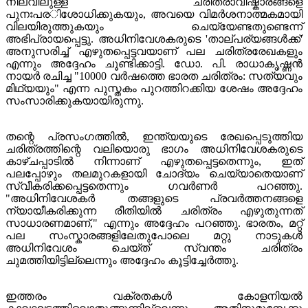
നിലവിലുള്ള ചരിത്രാവിഷ്കാരങ്ങളെ
പുനഃപരിശോധിക്കുകയും, അവയെ വിമർശനാത്മകമായി
വിലയിരുത്തുകയും ചെയ്യേണ്ടതുണ്ടെന്ന്
അഭിപ്രായപ്പെട്ടു. അധിനിവേശകരുടെ 'താല്പര്യങ്ങൾക്ക്'
അനുസരിച്ച് എഴുതപ്പെട്ടവയാണ് പല ചരിത്രരേഖകളും
എന്നും അദ്ദേഹം ചൂണ്ടിക്കാട്ടി. ഡോ. പി. രാധാകൃഷ്ണൻ
നായർ രചിച്ച "10000 വർഷത്തെ ഭാരത ചരിത്രം: സത്യവും
മിഥ്യയും" എന്ന പുസ്തകം പുറത്തിറക്കിയ ശേഷം അദ്ദേഹം
സംസാരിക്കുകയായിരുന്നു.
തന്റെ പ്രസംഗത്തിൽ, ഇന്ത്യയുടെ രേഖപ്പെടുത്തിയ
ചരിത്രത്തിന്റെ വലിയൊരു ഭാഗം അധിനിവേശകരുടെ
കാഴ്ചപ്പാടിൽ നിന്നാണ് എഴുതപ്പെട്ടതെന്നും, ഇത്
പലപ്പോഴും തലമുറകളായി ചോദ്യം ചെയ്യാതെയാണ്
സ്വീകരിക്കപ്പെട്ടതെന്നും ഗവർണർ പറഞ്ഞു.
"അധിനിവേശകർ തങ്ങളുടെ പ്രവർത്തനങ്ങളെ
ന്യായീകരിക്കുന്ന രീതിയിൽ ചരിത്രം എഴുതുന്നത്
സാധാരണമാണ്," എന്നും അദ്ദേഹം പറഞ്ഞു. ഭാരതം, മറ്റ്
പല സംസ്കാരങ്ങളിലേതുപോലെ മറ്റു നാടുകൾ
അധിനിവേശം ചെയ്ത് സ്വന്തം ചരിത്രം
ചുമത്തിയിട്ടില്ലെന്നും അദ്ദേഹം കൂട്ടിച്ചേർത്തു.
ഇത്തരം വക്രതകൾ കോളനിയൽ