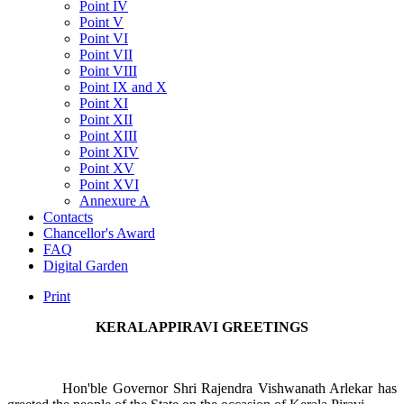
Point IV
Point V
Point VI
Point VII
Point VIII
Point IX and X
Point XI
Point XII
Point XIII
Point XIV
Point XV
Point XVI
Annexure A
Contacts
Chancellor's Award
FAQ
Digital Garden
Print
KERALAPPIRAVI GREETINGS
Hon'ble Governor Shri Rajendra Vishwanath Arlekar has