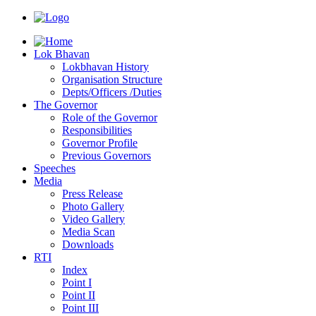
Lok Bhavan
Lokbhavan History
Organisation Structure
Depts/Officers /Duties
The Governor
Role of the Governor
Responsibilities
Governor Profile
Previous Governors
Speeches
Mediа
Press Release
Photo Gallery
Video Gallery
Media Scan
Downloads
RTI
Index
Point I
Point II
Point III