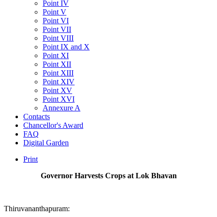
Point IV
Point V
Point VI
Point VII
Point VIII
Point IX and X
Point XI
Point XII
Point XIII
Point XIV
Point XV
Point XVI
Annexure A
Contacts
Chancellor's Award
FAQ
Digital Garden
Print
Governor Harvests Crops at Lok Bhavan
Thiruvananthapuram: