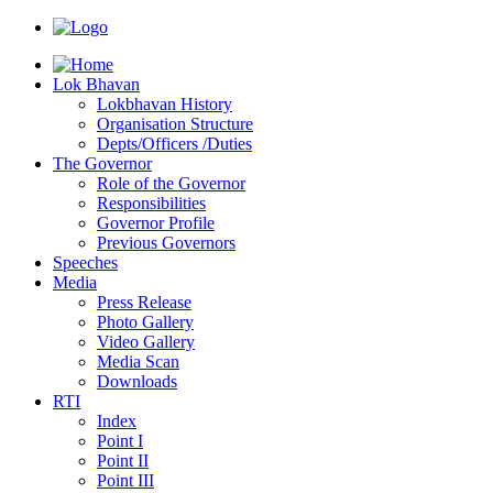
Lok Bhavan
Lokbhavan History
Organisation Structure
Depts/Officers /Duties
The Governor
Role of the Governor
Responsibilities
Governor Profile
Previous Governors
Speeches
Mediа
Press Release
Photo Gallery
Video Gallery
Media Scan
Downloads
RTI
Index
Point I
Point II
Point III